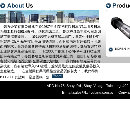
鈺方企業有限公司成立於1987年 創業初期以日本NT品牌及日本
九州工具行銷機械配件、銑床精密工具、銑床夾具為主本公司為因
應市場需求導向。 於1996年另成立加工部門，專業生產國外委
託製造(OEM)精密零組件及測試儀器，面對國內外客戶截然不同層
面的需求，鈺方企業會保持靈活機制並適度的調整，讓品質與精神
BORING H
上達到客戶最高滿意度。 於2006年創立子公司-科利達科技企業
股份有限公司，專營各項金相前處理與周邊設備，並自行研發多種
客製化檢驗儀器設備(金屬硬度試驗機)。 我們擁有領先業界的專
業技術，所有製程導入ISO管理，並採用最先進的設備及儀器投入
生產製造。 在全體同仁共同嚴格控管品質的努力下，我們得到
ISO 9001的認可，是全國獨一無...
ADD:No.75, Shuyi Rd., Shuyi Village, Taichung, 
E-mail:
sales@kyf-yufang.com.tw
Copyright 