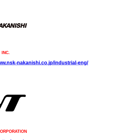
 INC.
ww.nsk-nakanishi.co.jp/industrial-eng/
CORPORATION