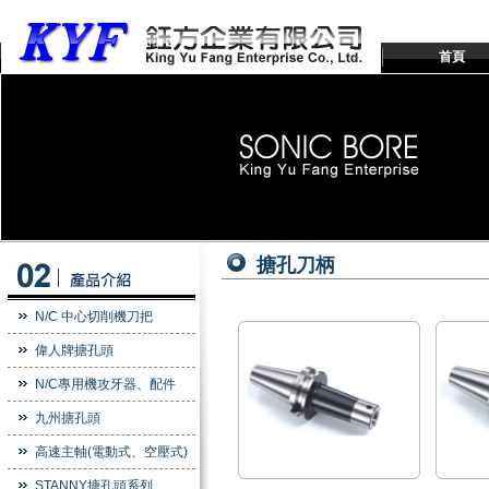
首頁
搪孔刀柄
N/C 中心切削機刀把
偉人牌搪孔頭
N/C專用機攻牙器、配件
九州搪孔頭
高速主軸(電動式、空壓式)
STANNY搪孔頭系列